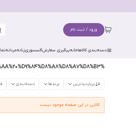
ورود / ثبت نام
دسته‌بندی کالاها
خانه
پیگیری سفارش
اکسسوری
زنانه
مردانه
تما
%D8%B3%D8%AA%20%D9%84%D8%A8%D8%A7%D8%B3
پربازدیدترین
برندها
دسته‌بندی
فق
کالایی در این صفحه موجود نیست