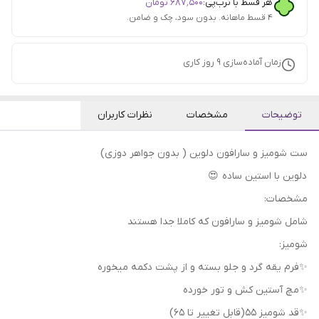
هر قسط با ترب‌پی:
۶۸۷٬۵۰۰
تومان
۴ قسط ماهانه. بدون سود، چک و ضامن.
زمان آماده‌سازی
9
روز کاری
توضیحات
مشخصات
نظرات کاربران
ست شومیز و سارافون دلوین ( بدون جواهر دوزی)
دلوین با استین ساده 😍
مشخصات:
شامل شومیز و سارافون که کاملا جدا هستند
شومیز:
✨️فرم یقه گرد و جلو بسته و از پشت دکمه میخوره
✨️مچ آستین کش و تور خورده
✨️قد شومیز ۵۵(قابل تغییر تا ۶۵)