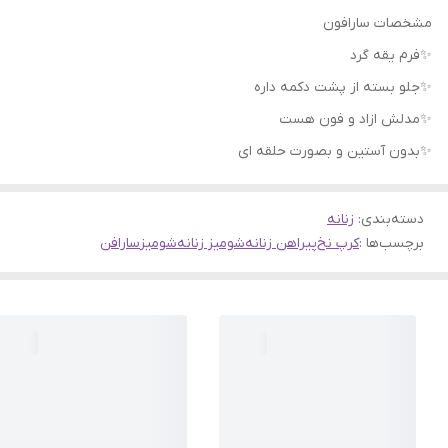
مشخصات سارافون
✨️فرم یقه گرد
✨️جلو بسته از پشت دکمه داره
✨️مدلش ازاد و فون هست
✨بدون آستین و بصورت حلقه ای
دسته‌بندی
:
زنانه
برچسب‌ها :
کرپ نخ
پیراهن زنانه
شومیز زنانه
شومیز
سارافن