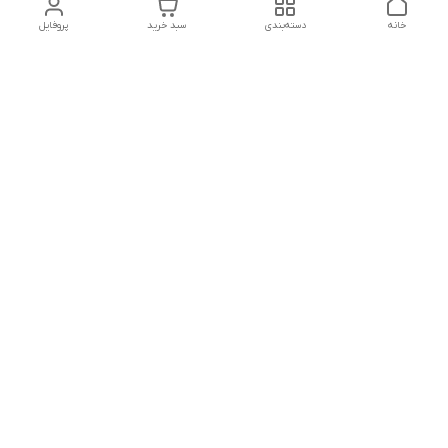
خانه
دسته‌بندی
سبد خرید
پروفایل
دسترسی سریع
تماس با ما
شکایات
درباره ما
قوانین و مقررات
سیاست حریم خصوصی
آدرس ایمیل
malihgallery@gmail.com