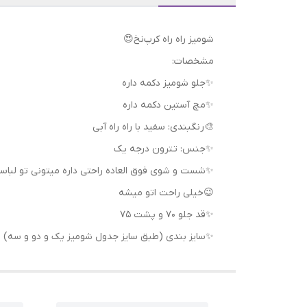
شومیز راه راه کرپ‌نخ😍
مشخصات:
✨️جلو شومیز دکمه داره
✨️مچ آستین دکمه داره
🎨رنگبندی: سفید با راه راه آبی
✨️جنس: تترون درجه یک
✨شست و شوی فوق العاده راحتی داره میتونی تو لباس
😉خیلی راحت اتو میشه
✨️قد جلو ۷۰ و پشت ۷۵
✨️سایز بندی (طبق سایز جدول شومیز یک و دو و سه)