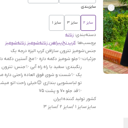
سایزبندی
سایز 2
سایز 3
سایز 1
دسته‌بندی
:
زنانه
برچسب‌ها :
کرپ نخ
پیراهن زنانه
شومیز زنانه
شومیز
جنس
:
شومیز تترون سارافن کرپ الیزه درجه یک
جزئیات
:
✨️جلو شومیز دکمه داره ✨️مچ آستین دکمه دار
رنگبندی: سفید با راه راه آبی ✨️جنس: تترون 
یک ✨شست و شوی فوق العاده راحتی داره می
تو لباسشویی بندازی 😉خیلی راحت اتو میش
✨️قد جلو ۷۰ و پشت ۷۵
کشور تولید کننده
:
ایران
سایز
:
سایز 1 /سایز 2 /سایز 3