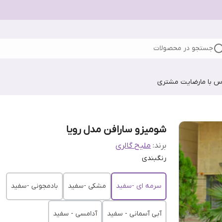
جستجو در محصولات
س با ما
رضایت مشتری
شومیزو سارافن مدل رویا
برند:
ملیح گالری
رنگبندی
سرمه ای -سفید
مشکی -سفید
بادمجونی -سفید
آبی آسمانی - سفید
آدامسی - سفید